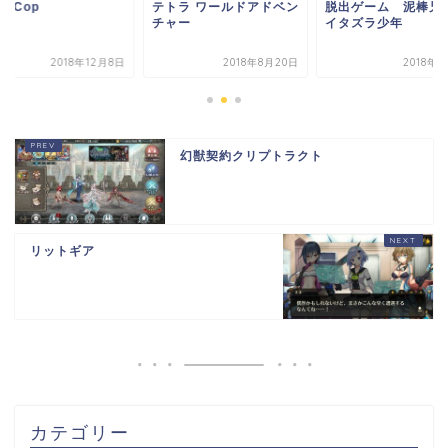
トラ ワールドアドベン
脱出ゲーム 泥棒兄弟と
Beat Cop
ャー
イタズラ少年
2018年8月20日
2018年9月5日
2018年1
幻獣契約クリプトラクト
リットギア
カテゴリー